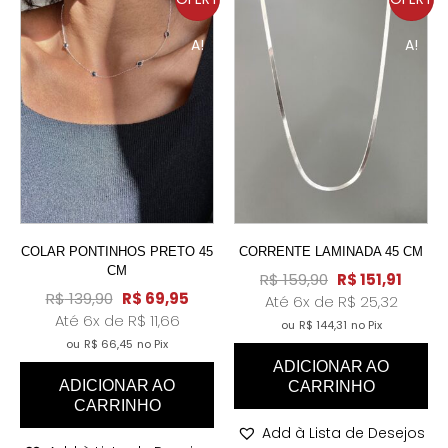
A!
A!
COLAR PONTINHOS PRETO 45
CORRENTE LAMINADA 45 CM
CM
R$
159,90
R$
151,91
R$
139,90
R$
69,95
Até 6x de
R$
25,32
Até 6x de
R$
11,66
ou
R$
144,31
no Pix
ou
R$
66,45
no Pix
ADICIONAR AO
ADICIONAR AO
CARRINHO
CARRINHO
Add à Lista de Desejos