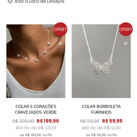
Add à Lista de Desejos
OFERT
OFERT
A!
A!
COLAR 5 CORAÇÕES
COLAR BORBOLETA
CRAVEJADOS VERDE
FURINHOS
R$
299,90
R$
199,96
R$
119,90
R$
59,95
Até 6x de
R$
33,33
Até 6x de
R$
9,99
ou
R$
189,96
no Pix
ou
R$
56,95
no Pix