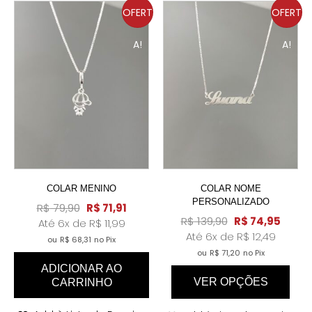
OFERT
OFERT
A!
A!
COLAR MENINO
COLAR NOME
PERSONALIZADO
R$
79,90
R$
71,91
R$
139,90
R$
74,95
Até 6x de
R$
11,99
Até 6x de
R$
12,49
ou
R$
68,31
no Pix
ou
R$
71,20
no Pix
ADICIONAR AO
VER OPÇÕES
CARRINHO