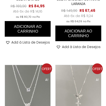
LARANJA
R$
169,90
R$
84,95
R$
149,90
R$
67,46
Até 6x de
R$
14,16
Até 6x de
R$
11,24
ou
R$
80,70
no Pix
ou
R$
64,09
no Pix
ADICIONAR AO
ADICIONAR AO
CARRINHO
CARRINHO
Add à Lista de Desejos
Add à Lista de Desejos
OFERT
OFERT
A!
A!