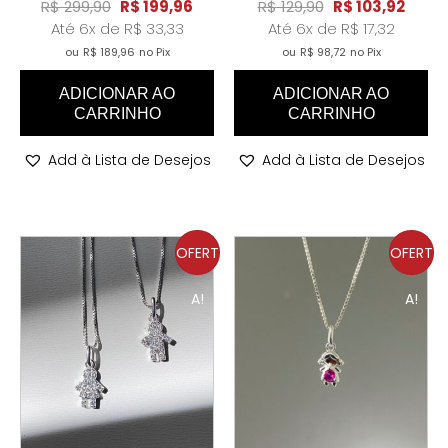
R$
299,90
R$
199,96
R$
129,90
R$
103,92
Até 6x de
R$
33,33
Até 6x de
R$
17,32
ou
R$
189,96
no Pix
ou
R$
98,72
no Pix
ADICIONAR AO
ADICIONAR AO
CARRINHO
CARRINHO
Add à Lista de Desejos
Add à Lista de Desejos
OFERT
OFERT
A!
A!