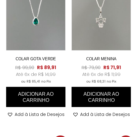
COLAR GOTA VERDE
COLAR MENINA
R$
99,90
R$
89,91
R$
79,90
R$
71,91
Até 6x de
R$
14,99
Até 6x de
R$
11,99
ou
R$
85,41
no Pix
ou
R$
68,31
no Pix
ADICIONAR AO
ADICIONAR AO
CARRINHO
CARRINHO
Add à Lista de Desejos
Add à Lista de Desejos