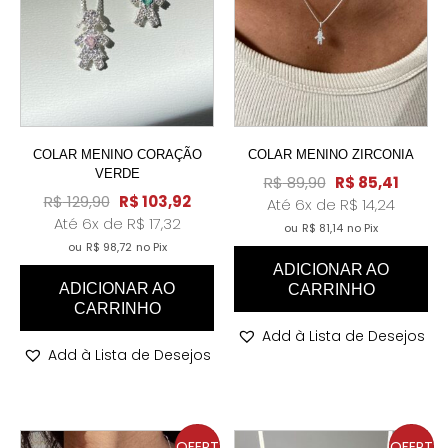
COLAR MENINO CORAÇÃO
COLAR MENINO ZIRCONIA
VERDE
R$
89,90
R$
85,41
R$
129,90
R$
103,92
Até 6x de
R$
14,24
Até 6x de
R$
17,32
ou
R$
81,14
no Pix
ou
R$
98,72
no Pix
ADICIONAR AO
ADICIONAR AO
CARRINHO
CARRINHO
Add à Lista de Desejos
Add à Lista de Desejos
OFERT
OFERT