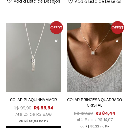
Add à Lista de Desejos
Add à Lista de Desejos
OFERT
OFERT
A!
A!
COLAR PLAQUINHA AMOR
COLAR PRINCESA QUADRADO
CRISTAL
R$
99,90
R$
59,94
R$
129,90
R$
84,44
Até 6x de
R$
9,99
Até 6x de
R$
14,07
ou
R$
56,94
no Pix
ou
R$
80,22
no Pix