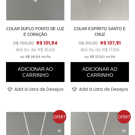
COLAR DUPLO PONTO DE LUZ
COLAR ESPÍRITO SANTO E
E CORAÇÃO
CRUZ
R$
159,90
R$
101,94
R$
119,90
R$
107,91
Até 6x de
R$
16,99
Até 6x de
R$
17,99
ou
R$
96,84
no Pix
ou
R$
102,51
no Pix
ADICIONAR AO
ADICIONAR AO
CARRINHO
CARRINHO
Add à Lista de Desejos
Add à Lista de Desejos
OFERT
OFERT
A!
A!