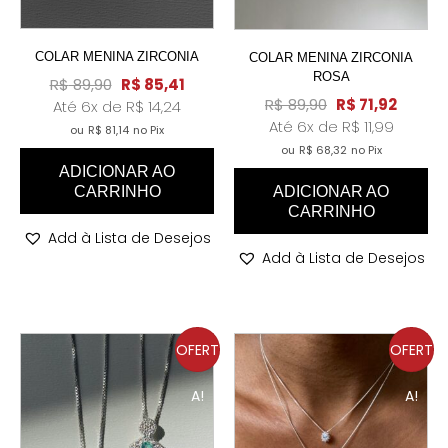
COLAR MENINA ZIRCONIA
COLAR MENINA ZIRCONIA
ROSA
R$
89,90
R$
85,41
R$
89,90
R$
71,92
Até 6x de
R$
14,24
Até 6x de
R$
11,99
ou
R$
81,14
no Pix
ou
R$
68,32
no Pix
ADICIONAR AO
ADICIONAR AO
CARRINHO
CARRINHO
Add à Lista de Desejos
Add à Lista de Desejos
OFERT
OFERT
A!
A!