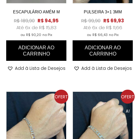
ESCAPULÁRIO AMÉM M
PULSEIRA 3×1 3MM
R$
189,90
R$
94,95
R$
99,90
R$
69,93
Até 6x de
R$
15,83
Até 6x de
R$
11,66
ou
R$
90,20
no Pix
ou
R$
66,43
no Pix
ADICIONAR AO
ADICIONAR AO
CARRINHO
CARRINHO
Add à Lista de Desejos
Add à Lista de Desejos
OFERT
OFERT
A!
A!