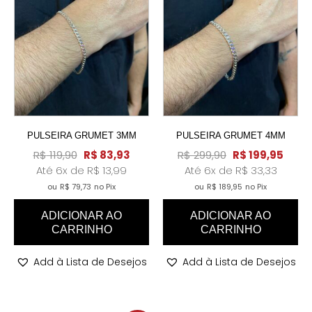
PULSEIRA GRUMET 3MM
PULSEIRA GRUMET 4MM
R$
119,90
R$
83,93
R$
299,90
R$
199,95
Até 6x de
R$
13,99
Até 6x de
R$
33,33
ou
R$
79,73
no Pix
ou
R$
189,95
no Pix
ADICIONAR AO
ADICIONAR AO
CARRINHO
CARRINHO
Add à Lista de Desejos
Add à Lista de Desejos