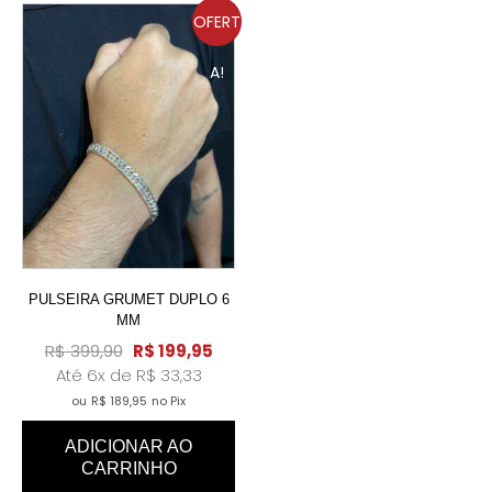
OFERT
A!
PULSEIRA GRUMET DUPLO 6
MM
R$
399,90
R$
199,95
Até 6x de
R$
33,33
ou
R$
189,95
no Pix
ADICIONAR AO
CARRINHO