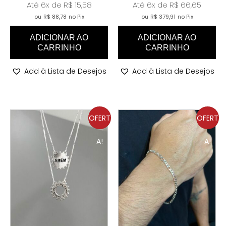
Até 6x de
R$
15,58
Até 6x de
R$
66,65
ou
R$
88,78
no Pix
ou
R$
379,91
no Pix
ADICIONAR AO
ADICIONAR AO
CARRINHO
CARRINHO
Add à Lista de Desejos
Add à Lista de Desejos
OFERT
OFERT
A!
A!