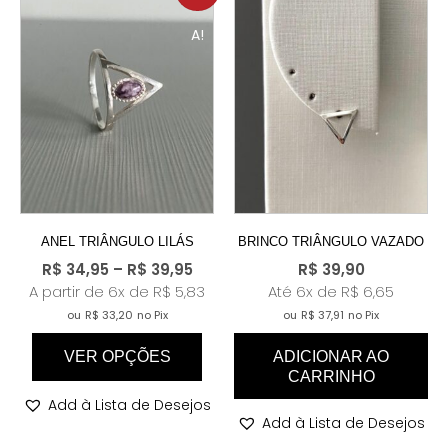
A!
ANEL TRIÂNGULO LILÁS
BRINCO TRIÂNGULO VAZADO
R$
34,95
–
R$
39,95
R$
39,90
A partir de 6x de
R$
5,83
Até 6x de
R$
6,65
ou
R$
33,20
no Pix
ou
R$
37,91
no Pix
VER OPÇÕES
ADICIONAR AO
CARRINHO
Add à Lista de Desejos
Add à Lista de Desejos