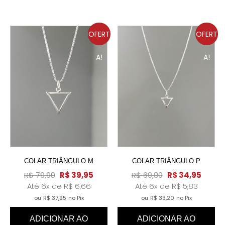
OFERT
OFERT
A!
A!
COLAR TRIÂNGULO M
COLAR TRIÂNGULO P
R$
79,90
R$
39,95
R$
69,90
R$
34,95
Até 6x de
R$
6,66
Até 6x de
R$
5,83
ou
R$
37,95
no Pix
ou
R$
33,20
no Pix
ADICIONAR AO
ADICIONAR AO