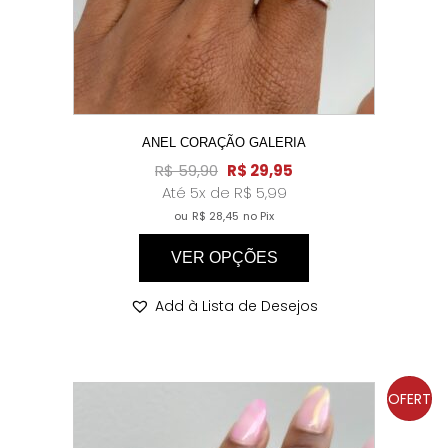
ANEL CORAÇÃO GALERIA
R$
59,90
R$
29,95
Até 5x de
R$
5,99
ou
R$
28,45
no Pix
VER OPÇÕES
Add à Lista de Desejos
OFERT
A!