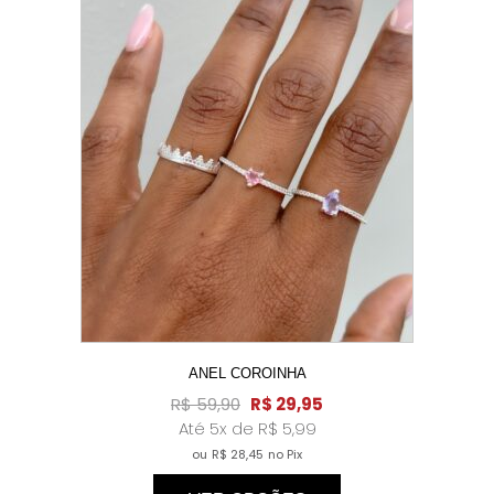
ANEL COROINHA
R$
59,90
R$
29,95
Até 5x de
R$
5,99
ou
R$
28,45
no Pix