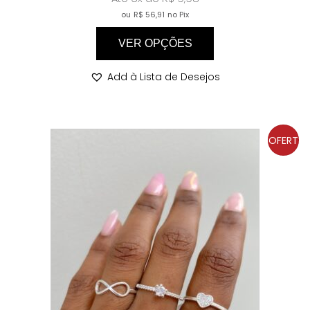
ou
R$
56,91
no Pix
VER OPÇÕES
Add à Lista de Desejos
OFERT
A!