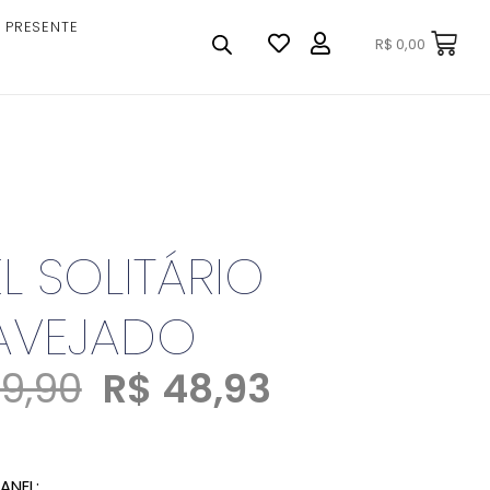
 PRESENTE
R$
0,00
L SOLITÁRIO
AVEJADO
9,90
R$
48,93
ANEL: