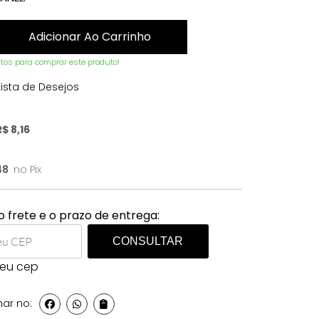
Adicionar Ao Carrinho
os para comprar este produto!
ista de Desejos
R$
8,16
48
no Pix
o frete e o prazo de entrega:
CONSULTAR
meu cep
ar no: