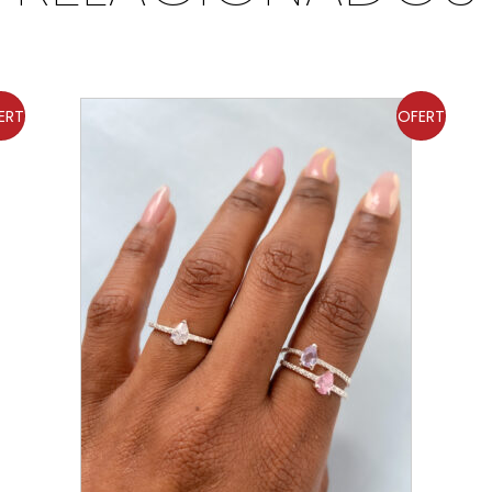
ERT
OFERT
A!
A!