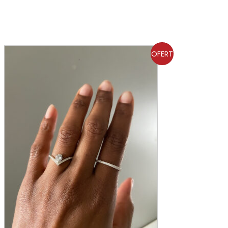
OFERT
A!