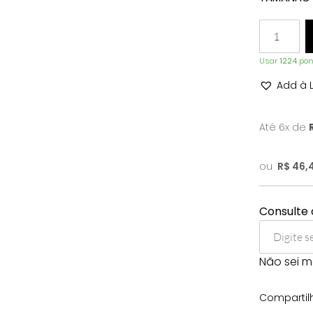
Usar
1224
pont
Add à L
Até 6x de
ou
R$
46,
Consulte 
Não sei 
Compartilh