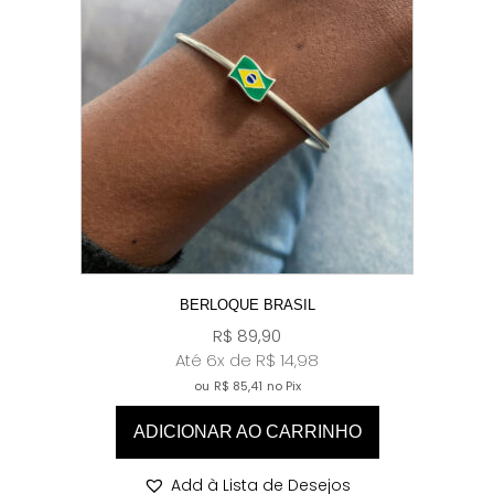
BERLOQUE BRASIL
R$
89,90
Até 6x de
R$
14,98
ou
R$
85,41
no Pix
ADICIONAR AO CARRINHO
Add à Lista de Desejos