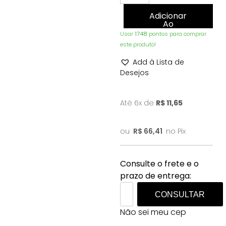
Adicionar
Ao
Carrinho
Usar
1748
pontos para comprar
este produto!
Add à Lista de
Desejos
Até 6x de
R$
11,65
ou
R$
66,41
no Pix
Consulte o frete e o
prazo de entrega:
CONSULTAR
Não sei meu cep