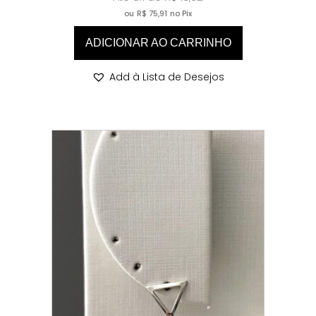
ou
R$
75,91
no Pix
ADICIONAR AO CARRINHO
Add à Lista de Desejos