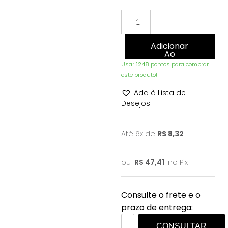
Adicionar
Ao
Carrinho
Usar
1248
pontos para comprar
este produto!
Add à Lista de
Desejos
Até 6x de
R$
8,32
ou
R$
47,41
no Pix
Consulte o frete e o
prazo de entrega:
CONSULTAR