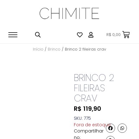
R$
0,00
Início
/
Brinco
/ Brinco 2 fileiras crav
BRINCO 2
FILEIRAS
CRAV
R$
119,90
SKU: 775
Fora de estoque
Compartilhar
no: