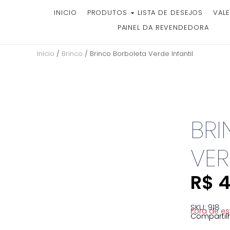
INICIO
PRODUTOS
LISTA DE DESEJOS
VALE
PAINEL DA REVENDEDORA
Início
/
Brinco
/ Brinco Borboleta Verde Infantil
BR
VER
R$
4
SKU: 918
Fora de e
Compartilh