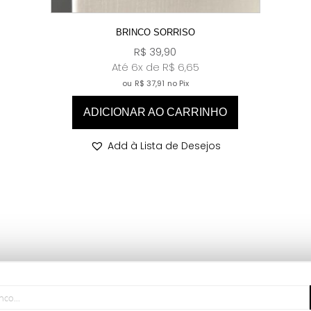
BRINCO SORRISO
R$
39,90
Até 6x de
R$
6,65
ou
R$
37,91
no Pix
ADICIONAR AO CARRINHO
Add à Lista de Desejos