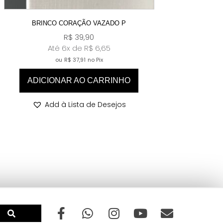
BRINCO CORAÇÃO VAZADO P
R$
39,90
Até 6x de
R$
6,65
ou
R$
37,91
no Pix
ADICIONAR AO CARRINHO
Add à Lista de Desejos