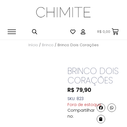
R$
0,00
Início
/
Brinco
/ Brinco Dois Corações
BRINCO DOIS
CORAÇÕES
R$
79,90
SKU: 823
Fora de estoque
Compartilhar
no: