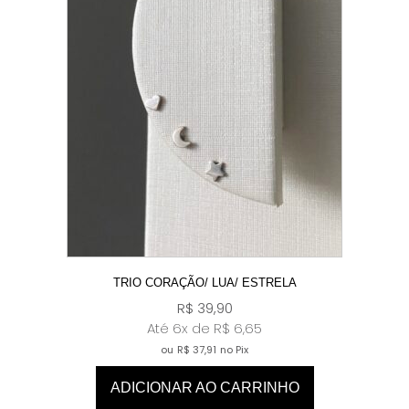
TRIO CORAÇÃO/ LUA/ ESTRELA
R$
39,90
Até 6x de
R$
6,65
ou
R$
37,91
no Pix
ADICIONAR AO CARRINHO