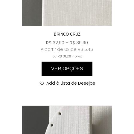
BRINCO CRUZ
R$
32,90
–
R$
39,90
A partir de 6x de
R$
5,48
ou
R$
31,26
no Pix
VER OPÇÕES
Add à Lista de Desejos