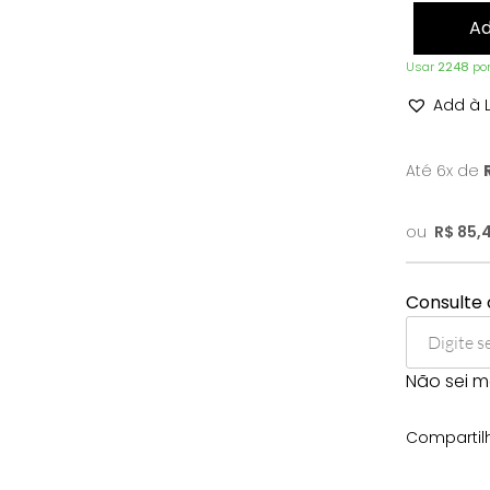
Ad
Usar
2248
pon
Add à L
Até 6x de
ou
R$
85,4
Consulte 
Não sei 
Compartilh