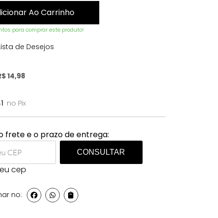
icionar Ao Carrinho
tos para comprar este produto!
ista de Desejos
R$
14,98
1
no Pix
o frete e o prazo de entrega:
CONSULTAR
meu cep
ar no: