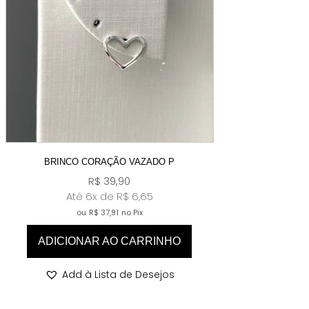
BRINCO CORAÇÃO VAZADO P
R$
39,90
Até 6x de
R$
6,65
ou
R$
37,91
no Pix
ADICIONAR AO CARRINHO
Add à Lista de Desejos