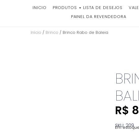
INICIO
PRODUTOS
LISTA DE DESEJOS
VALE
PAINEL DA REVENDEDORA
Início
/
Brinco
/ Brinco Rabo de Baleia
BRI
BAL
R$
8
SKU: 209
Em estoqu