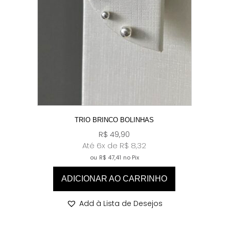
TRIO BRINCO BOLINHAS
R$
49,90
Até 6x de
R$
8,32
ou
R$
47,41
no Pix
ADICIONAR AO CARRINHO
Add à Lista de Desejos