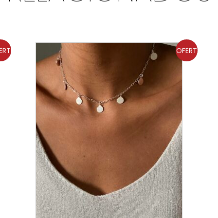
ERT
OFERT
A!
A!