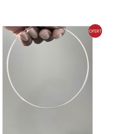
OFERT
A!