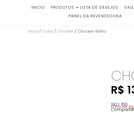
INICIO
PRODUTOS
LISTA DE DESEJOS
VALE
PAINEL DA REVENDEDORA
Início
/
Colar
/
Chocker
/ Chocker Brilho
CH
R$
1
SKU: 156
Fora de e
Compartilh