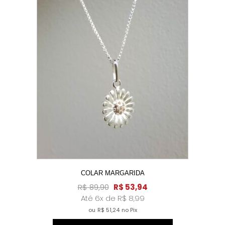
A!
COLAR MARGARIDA
R$
89,90
R$
53,94
Até 6x de
R$
8,99
ou
R$
51,24
no Pix