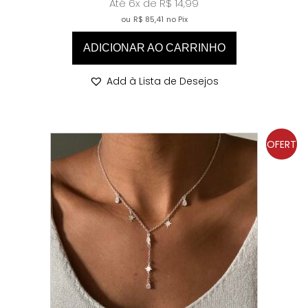
Até 6x de
R$
14,99
ou
R$
85,41
no Pix
ADICIONAR AO CARRINHO
Add à Lista de Desejos
OFERT
A!