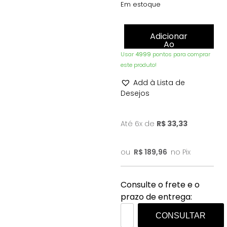
Em estoque
Adicionar
Ao
Carrinho
Usar
4999
pontos para comprar
este produto!
Add à Lista de
Desejos
Até 6x de
R$
33,33
ou
R$
189,96
no Pix
Consulte o frete e o
prazo de entrega:
CONSULTAR