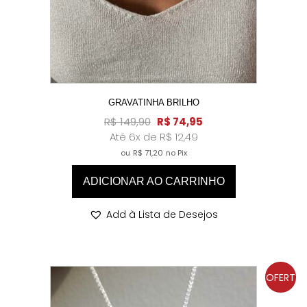
GRAVATINHA BRILHO
R$
149,90
R$
74,95
Até 6x de
R$
12,49
ou
R$
71,20
no Pix
ADICIONAR AO CARRINHO
Add à Lista de Desejos
OFERT