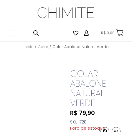
R$
0,00
Início
/
Colar
/ Colar Abalone Natural Verde
COLAR
ABALONE
NATURAL
VERDE
R$
79,90
SKU: 728
Fora de estoque