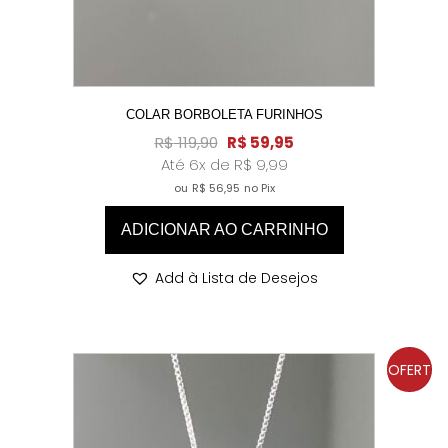
COLAR BORBOLETA FURINHOS
R$
119,90
R$
59,95
Até 6x de
R$
9,99
ou
R$
56,95
no Pix
ADICIONAR AO CARRINHO
Add à Lista de Desejos
OFERT
A!