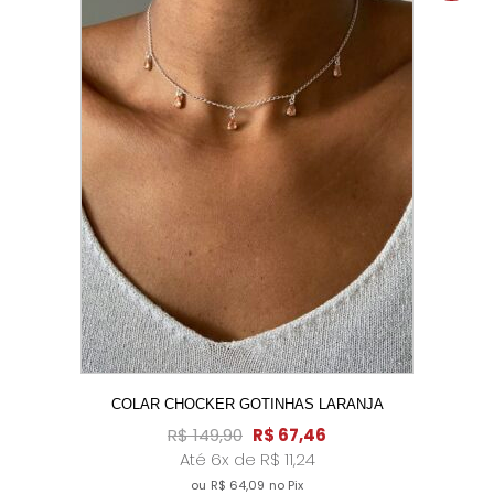
A!
COLAR CHOCKER GOTINHAS LARANJA
R$
149,90
R$
67,46
Até 6x de
R$
11,24
ou
R$
64,09
no Pix