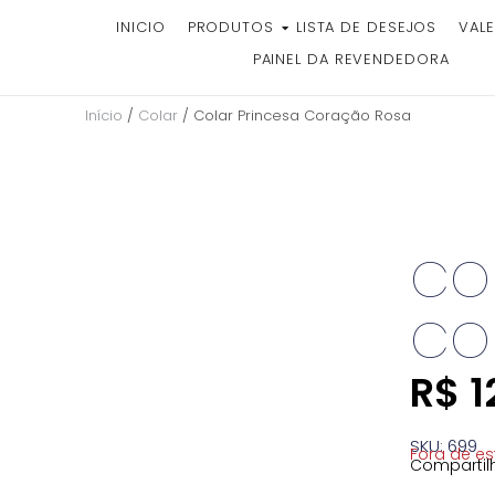
INICIO
PRODUTOS
LISTA DE DESEJOS
VALE
PAINEL DA REVENDEDORA
Início
/
Colar
/ Colar Princesa Coração Rosa
COL
CO
R$
1
SKU: 699
Fora de e
Compartilh