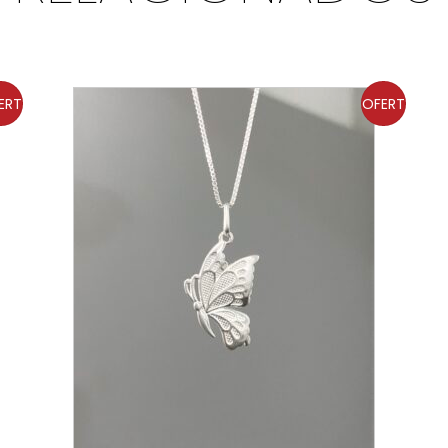
ERT
OFERT
A!
A!