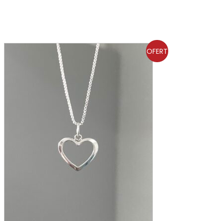
OFERT
A!