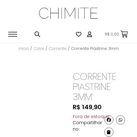
R$
0,00
Início
/
Colar
/
Corrente
/ Corrente Piastrine 3mm
CORRENTE
PIASTRINE
3MM
R$
149,90
Fora de estoque
Compartilhar
no: