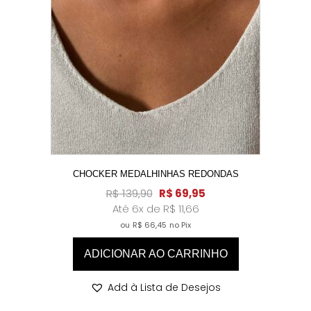
CHOCKER MEDALHINHAS REDONDAS
R$
139,90
R$
69,95
Até 6x de
R$
11,66
ou
R$
66,45
no Pix
ADICIONAR AO CARRINHO
Add à Lista de Desejos