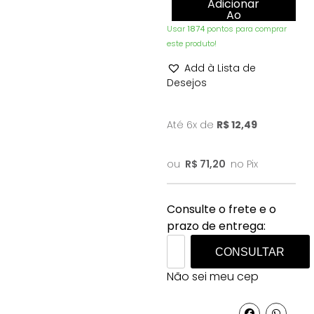
Adicionar
Ao
Carrinho
Usar
1874
pontos para comprar
este produto!
Add à Lista de
Desejos
Até 6x de
R$
12,49
ou
R$
71,20
no Pix
Consulte o frete e o
prazo de entrega:
CONSULTAR
Não sei meu cep