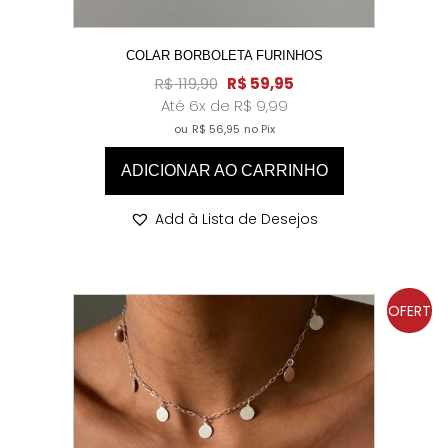
COLAR BORBOLETA FURINHOS
R$
119,90
R$
59,95
Até 6x de
R$
9,99
ou
R$
56,95
no Pix
ADICIONAR AO CARRINHO
Add à Lista de Desejos
OFERT
A!