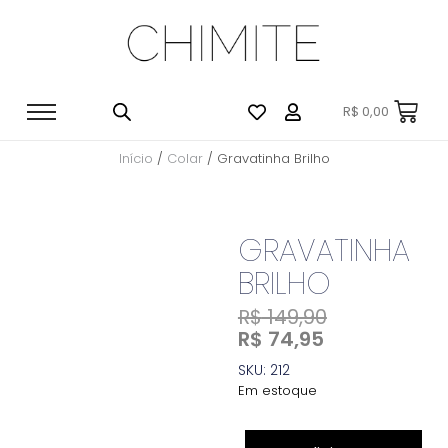
R$
0,00
Início
/
Colar
/ Gravatinha Brilho
GRAVATINHA
BRILHO
R$
149,90
R$
74,95
SKU: 212
Em estoque