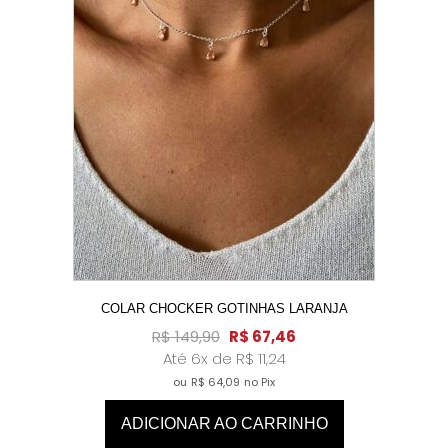
COLAR CHOCKER GOTINHAS LARANJA
R$
149,90
R$
67,46
Até 6x de
R$
11,24
ou
R$
64,09
no Pix
ADICIONAR AO CARRINHO