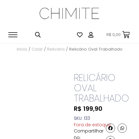
R$
0,00
Início
/
Colar
/
Relicário
/ Relicário Oval Trabalhado
RELICÁRIO
OVAL
TRABALHADO
R$
199,90
SKU: 133
Fora de estoque
Compartilhar
no: