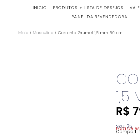
INICIO
PRODUTOS
LISTA DE DESEJOS
VALE
PAINEL DA REVENDEDORA
Início
/
Masculino
/ Corrente Grumet 1,5 mm 60 cm
CO
1,5
R$
7
SKU: 25
Fora de e
Compartilh