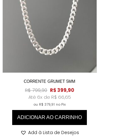
CORRENTE GRUMET 5MM
R$
799,90
R$
399,90
Até 6x de
R$
66,65
ou
R$
379,91
no Pix
ADICIONAR AO CARRINHO
Add à Lista de Desejos