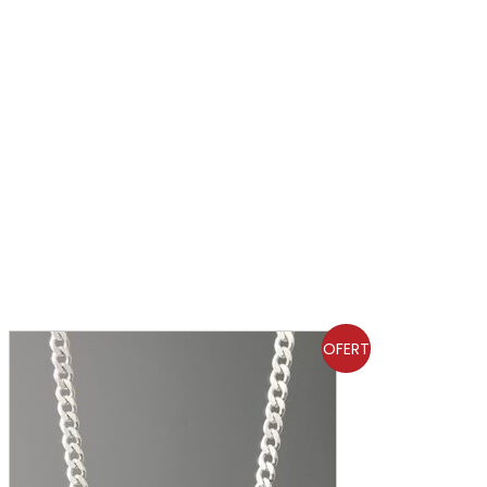
OFERT
A!