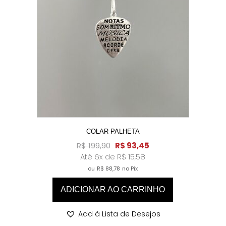
COLAR PALHETA
R$
199,90
R$
93,45
Até 6x de
R$
15,58
ou
R$
88,78
no Pix
ADICIONAR AO CARRINHO
Add à Lista de Desejos