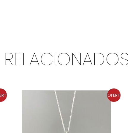
RELACIONADOS
ERT
OFERT
A!
A!