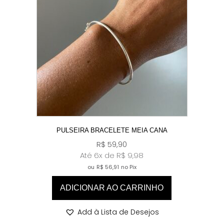
PULSEIRA BRACELETE MEIA CANA
R$
59,90
Até 6x de
R$
9,98
ou
R$
56,91
no Pix
ADICIONAR AO CARRINHO
Add à Lista de Desejos