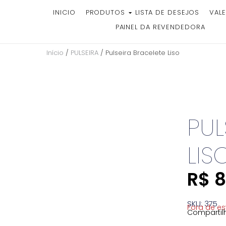
INICIO
PRODUTOS
LISTA DE DESEJOS
VALE
PAINEL DA REVENDEDORA
Início
/
PULSEIRA
/ Pulseira Bracelete Liso
PUL
LIS
R$
8
SKU: 375
Fora de e
Compartilh