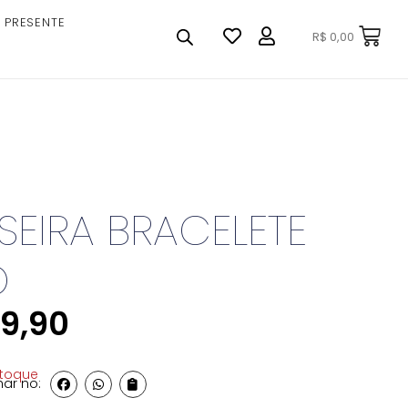
 PRESENTE
R$
0,00
SEIRA BRACELETE
O
9,90
stoque
ar no: