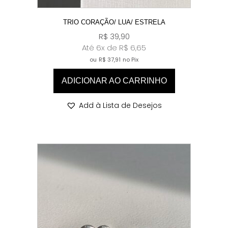
TRIO CORAÇÃO/ LUA/ ESTRELA
R$
39,90
Até 6x de
R$
6,65
ou
R$
37,91
no Pix
ADICIONAR AO CARRINHO
Add à Lista de Desejos