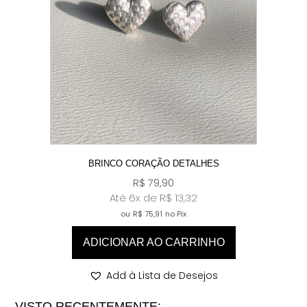
BRINCO CORAÇÃO DETALHES
R$
79,90
Até 6x de
R$
13,32
ou
R$
75,91
no Pix
ADICIONAR AO CARRINHO
Add à Lista de Desejos
VISTO RECENTEMENTE: