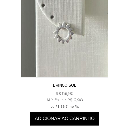
BRINCO SOL
R$
59,90
Até 6x de
R$
9,98
ou
R$
56,91
no Pix
ADICIONAR AO CARRINHO