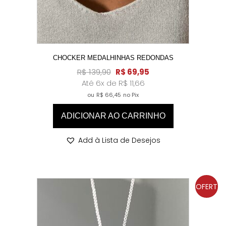
CHOCKER MEDALHINHAS REDONDAS
R$
139,90
R$
69,95
Até 6x de
R$
11,66
ou
R$
66,45
no Pix
ADICIONAR AO CARRINHO
Add à Lista de Desejos
OFERT
A!