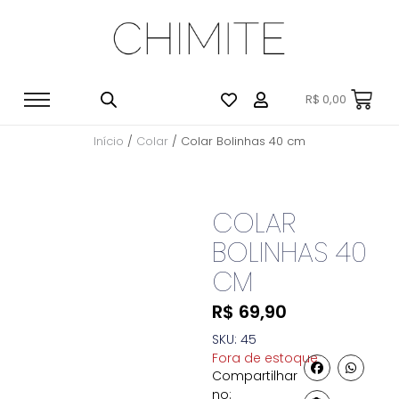
R$
0,00
Início
/
Colar
/ Colar Bolinhas 40 cm
COLAR
BOLINHAS 40
CM
R$
69,90
SKU: 45
Fora de estoque
Compartilhar
no: