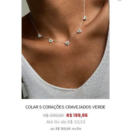
A!
COLAR 5 CORAÇÕES CRAVEJADOS VERDE
R$
299,90
R$
199,96
Até 6x de
R$
33,33
ou
R$
189,96
no Pix